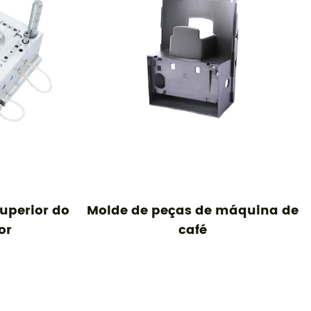
rior do
Molde de peças de máquina de
Mo
café
cir