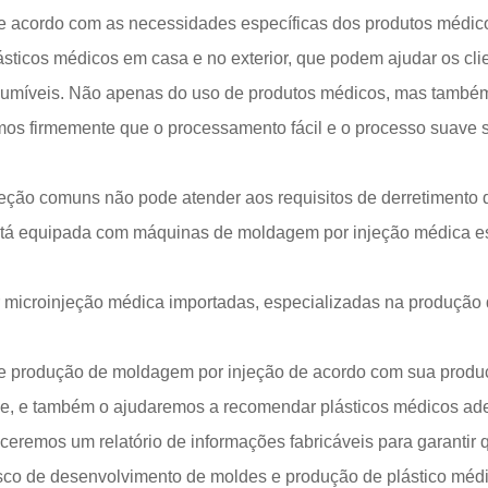
acordo com as necessidades específicas dos produtos médico
ásticos médicos em casa e no exterior, que podem ajudar os c
umíveis. Não apenas do uso de produtos médicos, mas também
amos firmemente que o processamento fácil e o processo suave sã
eção comuns não pode atender aos requisitos de derretimento de
tá equipada com máquinas de moldagem por injeção médica espe
microinjeção médica importadas, especializadas na produção
de produção de moldagem por injeção de acordo com sua produç
dade, e também o ajudaremos a recomendar plásticos médicos a
neceremos um relatório de informações fabricáveis ​​para garan
risco de desenvolvimento de moldes e produção de plástico méd