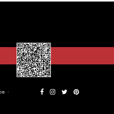
ica
·