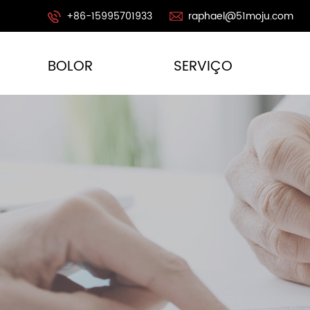
+86-15995701933
raphael@51moju.com
BOLOR
SERVIÇO