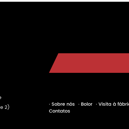
e
· Sobre nós
· Bolor
· Visita à fábr
e 2)
Contatos